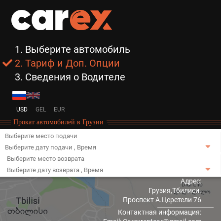
1. Выберите автомобиль
2. Тариф и Доп. Опции
3. Сведения о Водителе
USD
GEL
EUR
Прокат автомобилей в Грузии
Выберите место подачи
Выберите дату подачи
,
Время
Выберите место возврата
Выберите дату возврата
,
Время
Адрес:
Грузия,Тбилиси.
Проспект А.Церетели 76
Контактная информация: