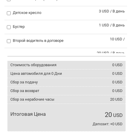
3 USD / В день
Детское кресло
1 USD / В день
Бустер
10 USD /
Второй водитель в договоре
20 USD / В день
Выезд за границу
Стоимость оборудования
0
USD
30 USD /
Поездка в Сванетию
Цена автомобиля для
0
Дни
0
USD
0 USD / В день
Сбор за подачу
0
USD
Зимние шины
Сбор за возврат
0
USD
2 USD / В день
Цепи противоскольжения
Сбор за нерабочие часы
20
USD
3 USD / В день
Телефон с интернетом
Итоговая Цена
20
USD
5 USD / В день
Депозит: +0 USD
Крепление для лыж