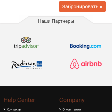
5 USD / В день
Крепления для сноуборда
Забронировать
5 USD / В день
Багажник на крыше
Наши Партнеры
10 USD / В день
Электросамокат с зарядкой
Help Center
Company
Контакты
О компании