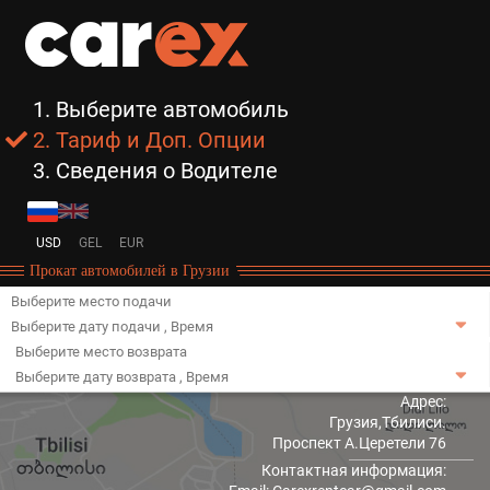
1. Выберите автомобиль
2. Тариф и Доп. Опции
3. Сведения о Водителе
USD
GEL
EUR
Прокат автомобилей в Грузии
Выберите место подачи
Выберите дату подачи
,
Время
Выберите место возврата
Выберите дату возврата
,
Время
Адрес:
Грузия,Тбилиси.
Проспект А.Церетели 76
Контактная информация: