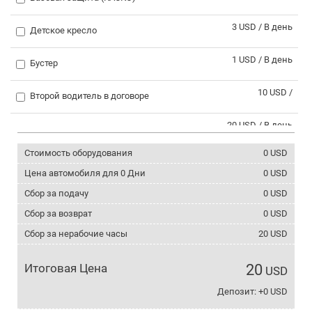
3 USD / В день
Детское кресло
1 USD / В день
Бустер
10 USD /
Второй водитель в договоре
20 USD / В день
Выезд за границу
Стоимость оборудования
0
USD
30 USD /
Поездка в Сванетию
Цена автомобиля для
0
Дни
0
USD
0 USD / В день
Сбор за подачу
0
USD
Зимние шины
Сбор за возврат
0
USD
2 USD / В день
Цепи противоскольжения
Сбор за нерабочие часы
20
USD
3 USD / В день
Телефон с интернетом
Итоговая Цена
20
USD
5 USD / В день
Депозит: +0 USD
Крепление для лыж