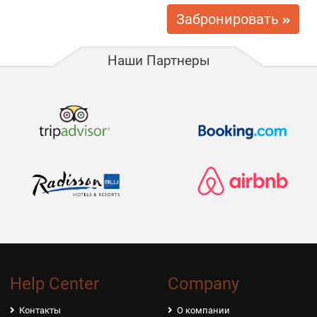
5 USD / В день
Крепления для сноуборда
Забронировать
5 USD / В день
Багажник на крыше
Наши Партнеры
10 USD / В день
Электросамокат с зарядкой
Help Center
Company
Контакты
О компании