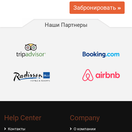
5 USD / В день
Крепления для сноуборда
Забронировать
5 USD / В день
Багажник на крыше
Наши Партнеры
10 USD / В день
Электросамокат с зарядкой
Help Center
Company
Контакты
О компании