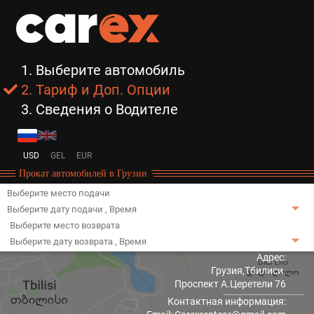
1. Выберите автомобиль
2. Тариф и Доп. Опции
3. Сведения о Водителе
USD
GEL
EUR
Прокат автомобилей в Грузии
Выберите место подачи
Выберите дату подачи
,
Время
Выберите место возврата
Выберите дату возврата
,
Время
Адрес:
Грузия,Тбилиси.
Проспект А.Церетели 76
Контактная информация: