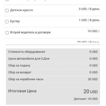
3 USD / В день
Детское кресло
1 USD / В день
Бустер
10 USD /
Второй водитель в договоре
20 USD / В день
Выезд за границу
Стоимость оборудования
0
USD
30 USD /
Поездка в Сванетию
Цена автомобиля для
0
Дни
0
USD
0 USD / В день
Сбор за подачу
0
USD
Зимние шины
Сбор за возврат
0
USD
2 USD / В день
Цепи противоскольжения
Сбор за нерабочие часы
20
USD
3 USD / В день
Телефон с интернетом
Итоговая Цена
20
USD
5 USD / В день
Депозит: +0 USD
Крепление для лыж