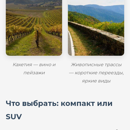
Кахетия — вино и
Живописные трассы
пейзажи
— короткие переезды,
яркие виды
Что выбрать: компакт или
SUV